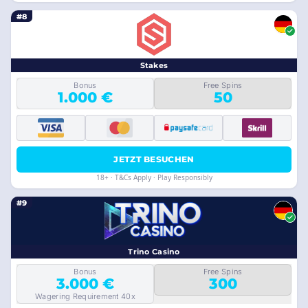
#8
Stakes
Bonus
Free Spins
1.000 €
50
JETZT BESUCHEN
18+ · T&Cs Apply · Play Responsibly
#9
Trino Casino
Bonus
Free Spins
3.000 €
300
Wagering Requirement 40x