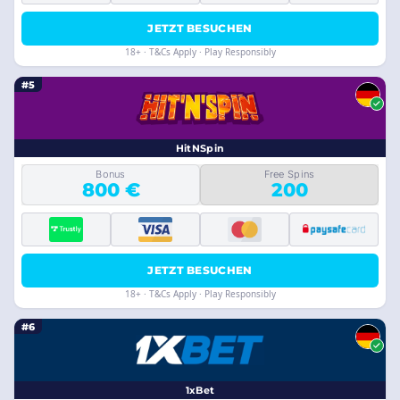
JETZT BESUCHEN
18+ · T&Cs Apply · Play Responsibly
#5
HitNSpin
Bonus
Free Spins
800 €
200
JETZT BESUCHEN
18+ · T&Cs Apply · Play Responsibly
#6
1xBet