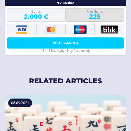
NV Casino
Bonus
Free Spins
2.000 €
225
VISIT CASINO
18+ · T&Cs Apply · Play Responsibly
RELATED ARTICLES
08.09.2021