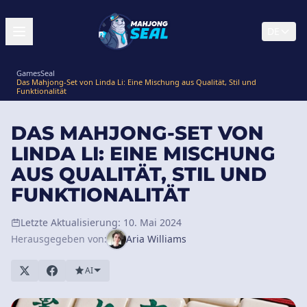
DE
GamesSeal
Das Mahjong-Set von Linda Li: Eine Mischung aus Qualität, Stil und
Funktionalität
DAS MAHJONG-SET VON
LINDA LI: EINE MISCHUNG
AUS QUALITÄT, STIL UND
FUNKTIONALITÄT
Letzte Aktualisierung: 10. Mai 2024
Herausgegeben von:
Aria Williams
AI