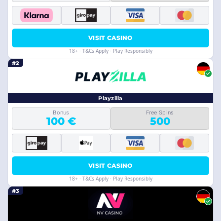
VISIT CASINO
18+ · T&Cs Apply · Play Responsibly
#2
Playzilla
Bonus
Free Spins
100 €
500
VISIT CASINO
18+ · T&Cs Apply · Play Responsibly
#3