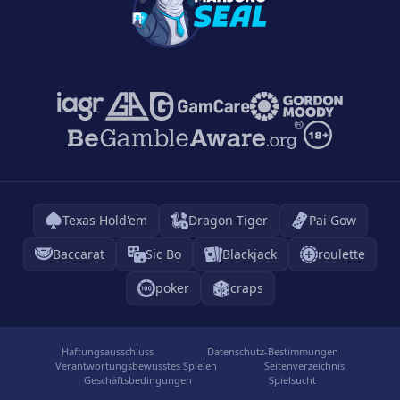
Texas Hold'em
Dragon Tiger
Pai Gow
Baccarat
Sic Bo
Blackjack
roulette
poker
craps
Haftungsausschluss
Datenschutz-Bestimmungen
Verantwortungsbewusstes Spielen
Seitenverzeichnis
Geschäftsbedingungen
Spielsucht